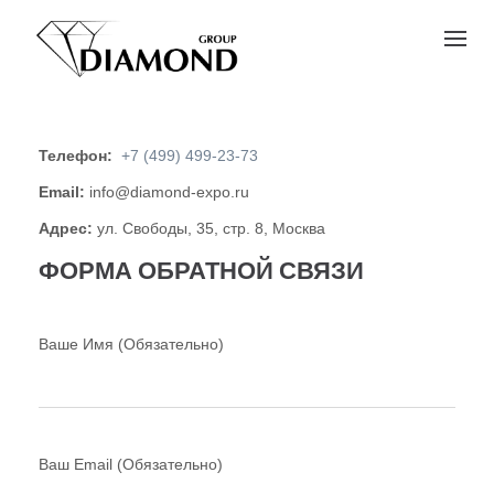
S
k
i
p
t
o
c
Телефон:
+7 (499) 499-23-73
o
Email:
info@diamond-expo.ru
n
t
Адрес:
ул. Свободы, 35, стр. 8, Москва
e
ФОРМА ОБРАТНОЙ СВЯЗИ
n
t
Ваше Имя (Обязательно)
Ваш Email (Обязательно)