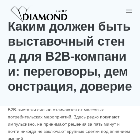
S
k
i
Каким должен быть
p
t
o
выставочный стен
c
o
д для B2B-компани
n
t
и: переговоры, дем
e
n
t
онстрация, доверие
B2B-выставки сильно отличаются от массовых
потребительских мероприятий. Здесь редко покупают
импульсивно, не принимают решения за пять минут и
почти никогда не заключают крупные сделки под влиянием
эмоций.