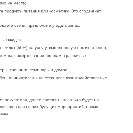
ямо на месте;
те продукты питания или косметику. Это сподвигнет
одаете свечи, предложите угадать запах,
ные скидки;
 скидка (50%) на услугу, выполненную некачественно;
 домам, пожертвования фондам в различных
ры, тренинги, семинары и другое;
бен, инициативен и не стеснялся взаимодействовать с
я покупателя, далее составить план: что будет на
, спикеров для ваших будущих мероприятий, новых
века.