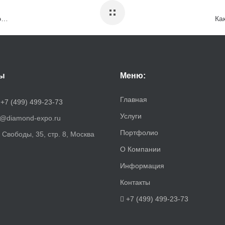
Оптимизация бюджета на создание стенда: где сэкономить, а где вложиться?
ы
Меню:
Главная
:
+7 (499) 499-23-73
Услуги
o@diamond-expo.ru
Портфолио
. Свободы, 35, стр. 8, Москва
О Компании
Информация
Контакты
+7 (499) 499-23-73