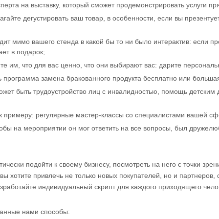
перта на выставку, который сможет продемонстрировать услуги пр
гайте дегустировать ваш товар, в особенности, если вы презентуе
дит мимо вашего стенда в какой бы то ни было интерактив: если пр
ает в подарок;
 им, что для вас ценно, что они выбирают вас: дарите персональ
ь программа замена бракованного продукта бесплатно или большая
ожет быть трудоустройство лиц с инвалидностью, помощь детским
к примеру: регулярные мастер-классы со специалистами вашей сфе
тобы на мероприятии он мог ответить на все вопросы, был дружелю
ески подойти к своему бизнесу, посмотреть на него с точки зрени
т вы хотите привлечь не только новых покупателей, но и партнеров
азработайте индивидуальный скрипт для каждого приходящего чело
санные нами способы: