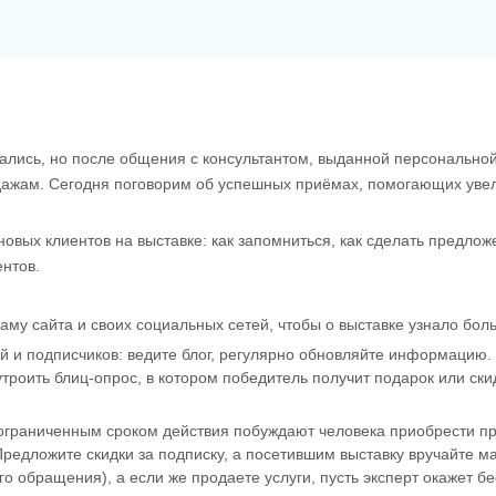
евались, но после общения с консультантом, выданной персональной
ажам. Сегодня поговорим об успешных приёмах, помогающих увели
ых клиентов на выставке: как запомниться, как сделать предложени
ентов.
ламу сайта и своих социальных сетей, чтобы о выставке узнало бол
ей и подписчиков: ведите блог, регулярно обновляйте информацию.
троить блиц-опрос, в котором победитель получит подарок или ск
ограниченным сроком действия побуждают человека приобрести про
 Предложите скидки за подписку, а посетившим выставку вручайте м
го обращения), а если же продаете услуги, пусть эксперт окажет б