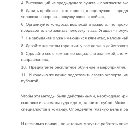
Вытекающий из предыдущего пункта – пригласите экс
Дарить пробники – это хорошо, а еще лучше — предла
человека совершить покупку здесь и сейчас;
Организуйте конкурсы, вовлекайте каждого, что прохо
предварительно завязав человеку глаза. Угадал – получ
Не забывайте о уже имеющихся клиентах, напоминайте
Давайте клиентам гарантии: у вас должна действоват
Сделайте свою компанию социально значимой, это м
направлениях;
Предлагайте бесплатное обучение и мероприятия, 
И конечно же важно подготовить своего эксперта, ч
публикой.
Чтобы эти методы были действенными, необходимо критич
выставке и зачем вы туда идете, капните глубже. Може
специалистов в команду. Определите главную цель и р
И несколько причин, по которым могут не работать опи