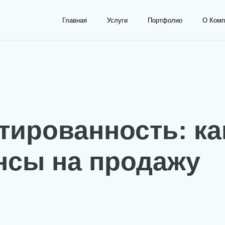
Главная
Услуги
Портфолио
О Комп
тированность: ка
нсы на продажу