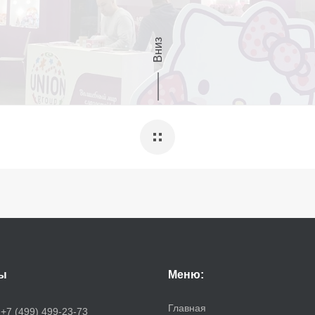
Вниз
ы
Меню:
Главная
:
+7 (499) 499-23-73