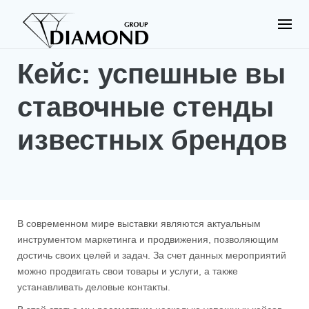
S
k
i
p
Кейс: успешные вы
t
o
c
ставочные стенды
o
n
известных брендов
t
e
n
t
В современном мире выставки являются актуальным
инструментом маркетинга и продвижения, позволяющим
достичь своих целей и задач. За счет данных мероприятий
можно продвигать свои товары и услуги, а также
устанавливать деловые контакты.