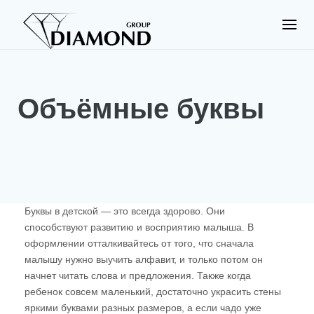
S
k
i
p
t
o
c
Объёмные буквы
o
n
t
e
n
t
Буквы в детской — это всегда здорово. Они
способствуют развитию и восприятию малыша. В
оформлении отталкивайтесь от того, что сначала
малышу нужно выучить алфавит, и только потом он
начнет читать слова и предложения. Также когда
ребенок совсем маленький, достаточно украсить стены
яркими буквами разных размеров, а если чадо уже